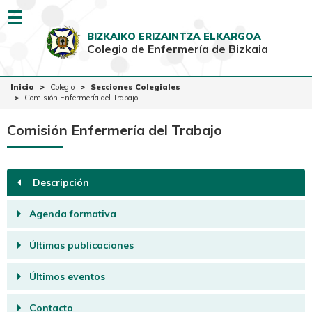
Menu
BIZKAIKO ERIZAINTZA ELKARGOA
Colegio de Enfermería de Bizkaia
EUSK
CAST
Inicio
Inicio
Colegio
Secciones Colegiales
Comisión Enfermería del Trabajo
Colegio
Comisión Enfermería del Trabajo
Colegiadas-os
Ciudadanía
Descripción
Ventanilla Única
Agenda formativa
Últimas publicaciones
Últimos eventos
Contacto