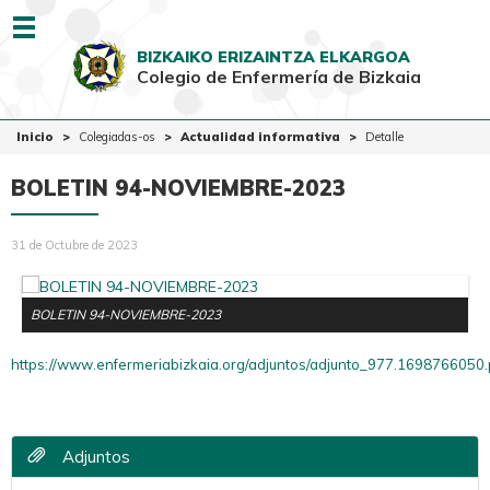
Menu
BIZKAIKO ERIZAINTZA ELKARGOA
Colegio de Enfermería de Bizkaia
EUSK
CAST
Inicio
Inicio
Colegiadas-os
Actualidad informativa
Detalle
Colegio
BOLETIN 94-NOVIEMBRE-2023
Colegiadas-os
31 de Octubre de 2023
Ciudadanía
Ventanilla Única
BOLETIN 94-NOVIEMBRE-2023
https://www.enfermeriabizkaia.org/adjuntos/adjunto_977.1698766050.
Adjuntos