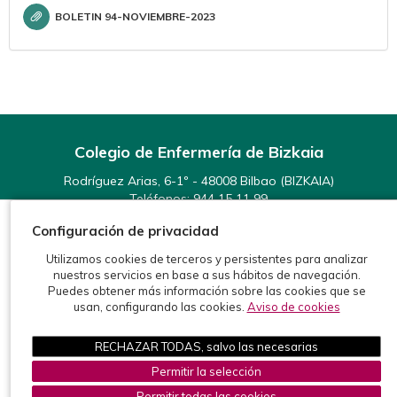
BOLETIN 94-NOVIEMBRE-2023
Colegio de Enfermería de Bizkaia
Rodríguez Arias, 6-1º - 48008 Bilbao (BIZKAIA)
Teléfonos:
944 15 11 99
Fax: 944 15 54 92
Configuración de privacidad
info@enfermeriabizkaia.org
Utilizamos cookies de terceros y persistentes para analizar
nuestros servicios en base a sus hábitos de navegación.
Puedes obtener más información sobre las cookies que se
usan, configurando las cookies.
Aviso de cookies
RECHAZAR TODAS, salvo las necesarias
©2026 Colegio de Enfermería de Bizkaia
Protección de datos
Política de cookies
Aviso legal
Permitir la selección
Permitir todas las cookies