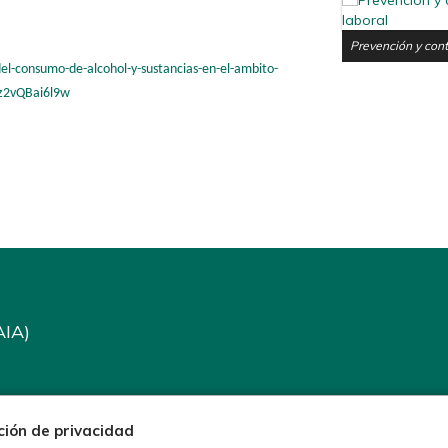
Prevención y cont
l-consumo-de-alcohol-y-sustancias-en-el-ambito-
z2vQBai6l9w
AIA)
ción de privacidad