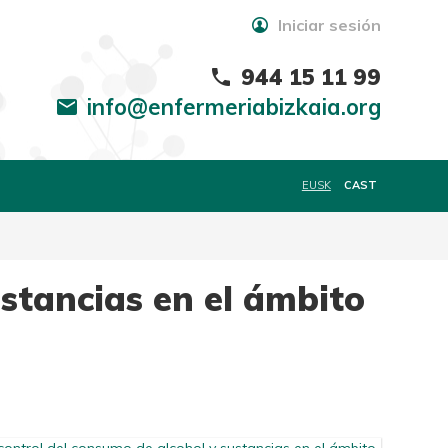
Iniciar sesión
944 15 11 99
phone
info@enfermeriabizkaia.org
mail
EUSK
CAST
ustancias en el ámbito