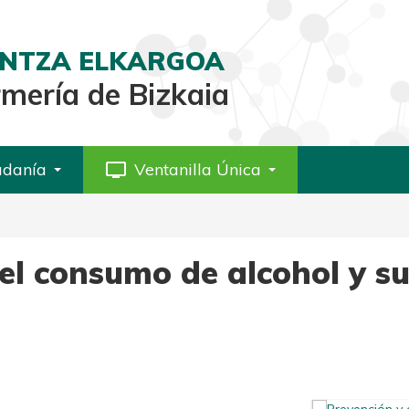
AINTZA ELKARGOA
rmería de Bizkaia
adanía
personal_video
Ventanilla Única
el consumo de alcohol y s