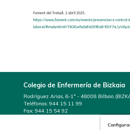
Foment del Treball. 2 abril 2025.
https://www.foment.com/es/events/prevencion-y-control-de
laboral/#msdynttrid=TXODaIfa0dHxDfJlEeB-RDY7sL1zV6p3
Colegio de Enfermería de Bizkaia
Rodríguez Arias, 6-1º - 48008 Bilbao (BIZK
Teléfonos:
944 15 11 99
Fax: 944 15 54 92
info@enfermeriabizkaia.org
Configura