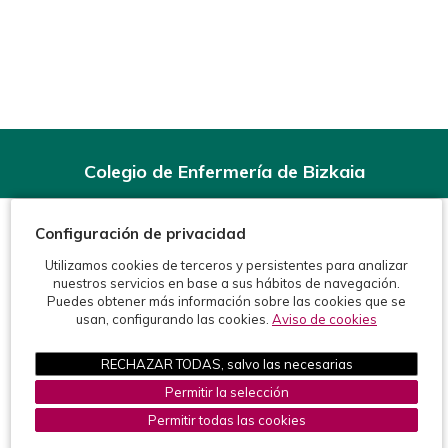
Colegio de Enfermería de Bizkaia
Rodríguez Arias, 6-1º - 48008 Bilbao (BIZKAIA)
Teléfonos:
944 15 11 99
Configuración de privacidad
Fax: 944 15 54 92
info@enfermeriabizkaia.org
Utilizamos cookies de terceros y persistentes para analizar
nuestros servicios en base a sus hábitos de navegación.
Puedes obtener más información sobre las cookies que se
usan, configurando las cookies.
Aviso de cookies
RECHAZAR TODAS, salvo las necesarias
Permitir la selección
©2026 Colegio de Enfermería de Bizkaia
Protección de datos
Política de cookies
Aviso legal
Permitir todas las cookies