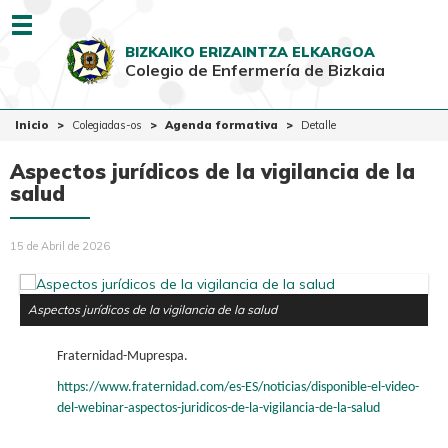
Menu
BIZKAIKO ERIZAINTZA ELKARGOA
Colegio de Enfermería de Bizkaia
EUSK
CAST
Inicio
Inicio
Colegiadas-os
Agenda formativa
Detalle
Colegio
Aspectos jurídicos de la vigilancia de la
Colegiadas-os
salud
Ciudadanía
15 de Abril de 2026
Ventanilla Única
Aspectos jurídicos de la vigilancia de la salud
Fraternidad-Muprespa.
https://www.fraternidad.com/es-ES/noticias/disponible-el-video-
del-webinar-aspectos-juridicos-de-la-vigilancia-de-la-salud