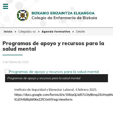
Menu
BIZKAIKO ERIZAINTZA ELKARGOA
Colegio de Enfermería de Bizkaia
EUSK
CAST
Inicio
Inicio
Colegiadas-os
Agenda formativa
Detalle
Colegio
Programas de apoyo y recursos para la
Colegiadas-os
salud mental
Ciudadanía
4 de Febrero de 2025
Ventanilla Única
Programas de apoyo y recursos para la salud mental
Instituto de Seguridad y Bienestar Laboral. 4 febrero 2025.
https://docs.google.com/forms/d/e/1FAIpQLSdS7U3JylBmp2SUHyq
lGJZIMb8iqW0KeZZfCVxINYwg/viewform