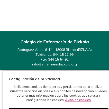
Colegio de Enfermería de Bizkaia
Rodríguez Arias, 6-1º - 48008 Bilbao (BIZKAIA)
Teléfonos:
944 15 11 99
Fax: 944 15 54 92
info@enfermeriabizkaia.org
Configuración de privacidad
Utilizamos cookies de terceros y persistentes para analizar
nuestros servicios en base a sus hábitos de navegación. Puedes
obtener más información sobre las cookies que se usan,
©2026 Colegio de Enfermería de Bizkaia
configurando las cookies.
Aviso de cookies
Protección de datos
Política de cookies
Aviso legal