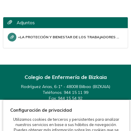
Adjuntos
«LA PROTECCIÓN Y BIENESTAR DE LOS TRABAJADORES DEL FUTURO VAN A REQUERIR UNA VISIÓN MÁS INTEGRAL Y HOLÍSTICA DE LA SALUD LABORAL»
Colegio de Enfermería de Bizkaia
Rodríguez Arias, 6-1º - 48008 Bilbao (BIZKAIA)
Teléfonos:
944 15 11 99
Fax: 944 15 54 92
info@enfermeriabizkaia.org
Configuración de privacidad
Utilizamos cookies de terceros y persistentes para analizar
nuestros servicios en base a sus hábitos de navegación.
Puedes obtener más información sobre las cookies que se