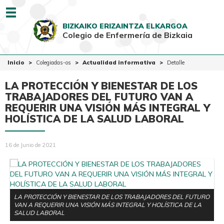
Menu
BIZKAIKO ERIZAINTZA ELKARGOA
Colegio de Enfermería de Bizkaia
EUSK
CAST
Inicio
Inicio
Colegiadas-os
Actualidad informativa
Detalle
Colegio
LA PROTECCIÓN Y BIENESTAR DE LOS
Colegiadas-os
TRABAJADORES DEL FUTURO VAN A
REQUERIR UNA VISIÓN MÁS INTEGRAL Y
Ciudadanía
HOLÍSTICA DE LA SALUD LABORAL
Ventanilla Única
16 de Junio de 2021
LA PROTECCIÓN Y BIENESTAR DE LOS TRABAJADORES DEL FUTURO
VAN A REQUERIR UNA VISIÓN MÁS INTEGRAL Y HOLÍSTICA DE LA
SALUD LABORAL