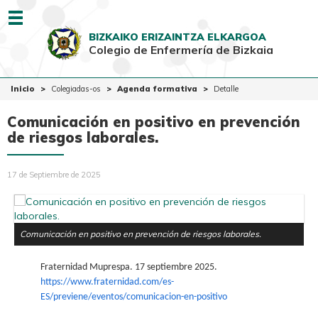
Menu
BIZKAIKO ERIZAINTZA ELKARGOA
Colegio de Enfermería de Bizkaia
EUSK
CAST
Inicio
Inicio
Colegiadas-os
Agenda formativa
Detalle
Colegio
Comunicación en positivo en prevención
Colegiadas-os
de riesgos laborales.
Ciudadanía
17 de Septiembre de 2025
Ventanilla Única
Comunicación en positivo en prevención de riesgos laborales.
Fraternidad Muprespa. 17 septiembre 2025.
https://www.fraternidad.com/es-
ES/previene/eventos/comunicacion-en-positivo