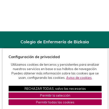
Colegio de Enfermería de Bizkaia
Rodríguez Arias, 6-1º - 48008 Bilbao (BIZKAIA)
Teléfonos:
944 15 11 99
Configuración de privacidad
Fax: 944 15 54 92
info@enfermeriabizkaia.org
Utilizamos cookies de terceros y persistentes para analizar
nuestros servicios en base a sus hábitos de navegación.
Puedes obtener más información sobre las cookies que se
usan, configurando las cookies.
Aviso de cookies
RECHAZAR TODAS, salvo las necesarias
Permitir la selección
©2026 Colegio de Enfermería de Bizkaia
Protección de datos
Política de cookies
Aviso legal
Permitir todas las cookies