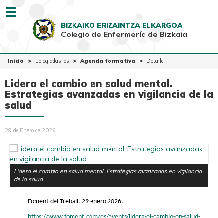
Menu
BIZKAIKO ERIZAINTZA ELKARGOA
Colegio de Enfermería de Bizkaia
EUSK
CAST
Inicio
Inicio
Colegiadas-os
Agenda formativa
Detalle
Colegio
Lidera el cambio en salud mental.
Colegiadas-os
Estrategias avanzadas en vigilancia de la
salud
Ciudadanía
Ventanilla Única
29 de Enero de 2026
Lidera el cambio en salud mental. Estrategias avanzadas en vigilancia
de la salud
Foment del Treball. 29 enero 2026.
https://www.foment.com/es/events/lidera-el-cambio-en-salud-