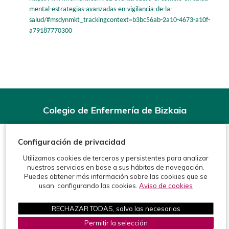
mental-estrategias-avanzadas-en-vigilancia-de-la-
salud/#msdynmkt_trackingcontext=b3bc56ab-2a10-4673-a10f-
a79187770300
Colegio de Enfermería de Bizkaia
Rodríguez Arias, 6-1º - 48008 Bilbao (BIZKAIA)
Teléfonos:
944 15 11 99
Configuración de privacidad
Fax: 944 15 54 92
info@enfermeriabizkaia.org
Utilizamos cookies de terceros y persistentes para analizar
nuestros servicios en base a sus hábitos de navegación.
Puedes obtener más información sobre las cookies que se
usan, configurando las cookies.
Aviso de cookies
RECHAZAR TODAS, salvo las necesarias
Permitir la selección
©2026 Colegio de Enfermería de Bizkaia