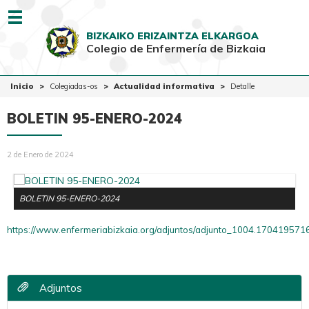
Menu
BIZKAIKO ERIZAINTZA ELKARGOA
Colegio de Enfermería de Bizkaia
EUSK
CAST
Inicio
Inicio
Colegiadas-os
Actualidad informativa
Detalle
Colegio
BOLETIN 95-ENERO-2024
Colegiadas-os
2 de Enero de 2024
Ciudadanía
Ventanilla Única
BOLETIN 95-ENERO-2024
https://www.enfermeriabizkaia.org/adjuntos/adjunto_1004.1704195716
Adjuntos