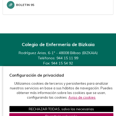
BOLETIN 95
Colegio de Enfermería de Bizkaia
Rodríguez Arias, 6-1º - 48008 Bilbao (BIZKAIA)
Teléfonos:
944 15 11 99
Fax: 944 15 54 92
info@enfermeriabizkaia.org
Configuración de privacidad
Utilizamos cookies de terceros y persistentes para analizar
nuestros servicios en base a sus hábitos de navegación. Puedes
obtener más información sobre las cookies que se usan,
configurando las cookies.
Aviso de cookies
©2026 Colegio de Enfermería de Bizkaia
Protección de datos
Política de cookies
Aviso legal
RECHAZAR TODAS, salvo las necesarias