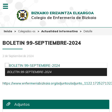
Menu
BIZKAIKO ERIZAINTZA ELKARGOA
Colegio de Enfermería de Bizkaia
EUSK
CAST
Inicio
Inicio
Colegiadas-os
Actualidad informativa
Detalle
Colegio
BOLETIN 99-SEPTIEMBRE-2024
Colegiadas-os
2 de Septiembre de 2024
Ciudadanía
Ventanilla Única
BOLETIN 99-SEPTIEMBRE-2024
https://www.enfermeriabizkaia.org/adjuntos/adjunto_1122.1725271323
Adjuntos