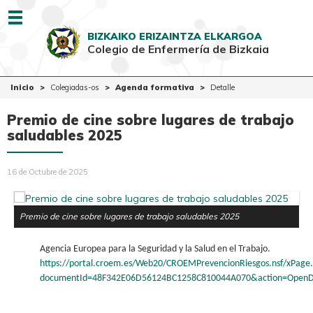
Menu
BIZKAIKO ERIZAINTZA ELKARGOA
Colegio de Enfermería de Bizkaia
EUSK
CAST
Inicio
Inicio
Colegiadas-os
Agenda formativa
Detalle
Colegio
Premio de cine sobre lugares de trabajo
Colegiadas-os
saludables 2025
Ciudadanía
16 de Octubre de 2025
Ventanilla Única
Premio de cine sobre lugares de trabajo saludables 2025
Agencia Europea para la Seguridad y la Salud en el Trabajo.
https://portal.croem.es/Web20/CROEMPrevencionRiesgos.nsf/xPage.
documentId=48F342E06D56124BC1258C810044A070&action=Open