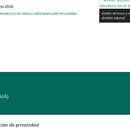
ayo 2026.
Estrés térmico y 
termico-y-ruv-retos-y-soluciones-ante-el-cambio-
ámbito laboral
AIA)
ción de privacidad