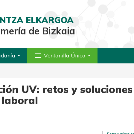
AINTZA ELKARGOA
rmería de Bizkaia
adanía
personal_video
Ventanilla Única
ción UV: retos y solucione
 laboral