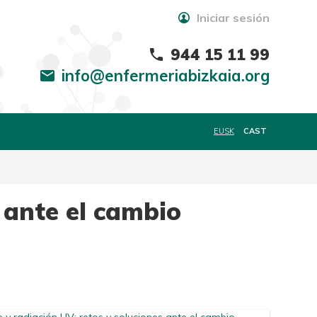
Iniciar sesión
944 15 11 99
phone
info@enfermeriabizkaia.org
mail
EUSK
CAST
s ante el cambio