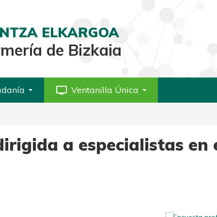
AINTZA ELKARGOA
rmería de Bizkaia
adanía
personal_video
Ventanilla Única
irigida a especialistas en