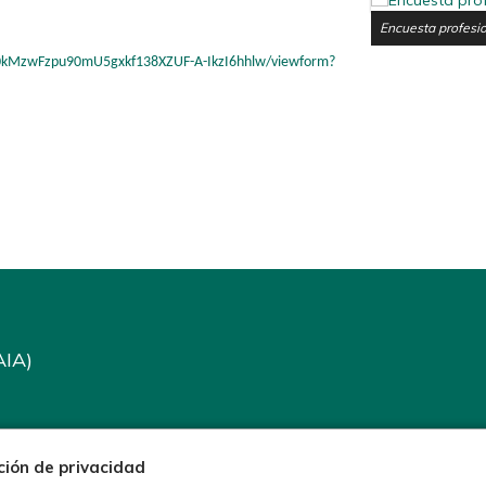
Encuesta profesio
iH0kMzwFzpu90mU5gxkf138XZUF-A-IkzI6hhlw/viewform?
AIA)
ción de privacidad