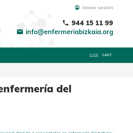
Iniciar sesión
944 15 11 99
phone
info@enfermeriabizkaia.org
mail
EUSK
CAST
 enfermería del