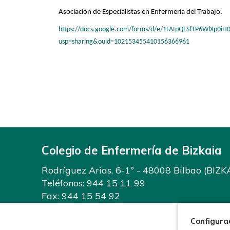
Asociación de Especialistas en Enfermería del Trabajo.
https://docs.google.com/forms/d/e/1FAIpQLSfTP6WlXp0
usp=sharing&ouid=102153455410156366961
Colegio de Enfermería de Bizkaia
Rodríguez Arias, 6-1º - 48008 Bilbao (BIZK
Teléfonos:
944 15 11 99
Fax: 944 15 54 92
info@enfermeriabizkaia.org
Configura