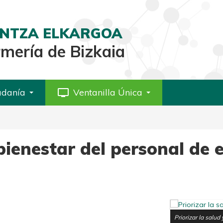
AINTZA ELKARGOA
rmería de Bizkaia
adanía
personal_video
Ventanilla Única
 bienestar del personal de 
Priorizar la salud