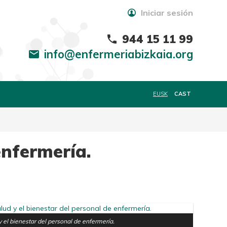
Iniciar sesión
944 15 11 99
phone
info@enfermeriabizkaia.org
mail
EUSK
CAST
enfermería.
 y el bienestar del personal de enfermería.