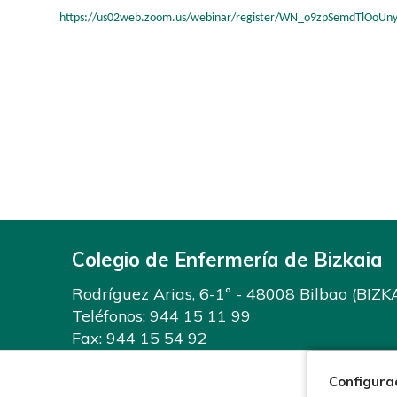
https://us02web.zoom.us/webinar/register/WN_o9zpSemdTlOoUnyg
Colegio de Enfermería de Bizkaia
Rodríguez Arias, 6-1º - 48008 Bilbao (BIZK
Teléfonos:
944 15 11 99
Fax: 944 15 54 92
info@enfermeriabizkaia.org
Configura