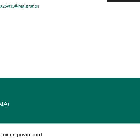
25PtJQ#/registration
AIA)
ción de privacidad