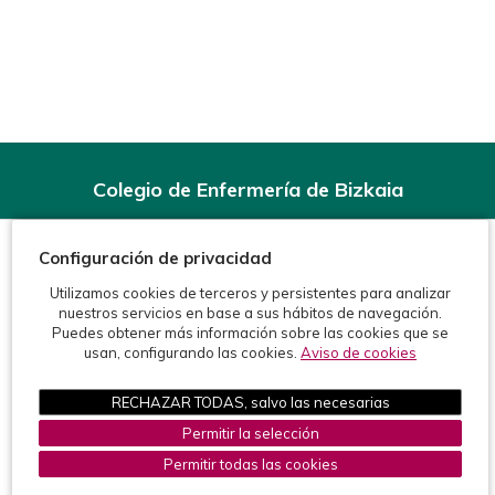
Colegio de Enfermería de Bizkaia
Rodríguez Arias, 6-1º - 48008 Bilbao (BIZKAIA)
Teléfonos:
944 15 11 99
Configuración de privacidad
Fax: 944 15 54 92
info@enfermeriabizkaia.org
Utilizamos cookies de terceros y persistentes para analizar
nuestros servicios en base a sus hábitos de navegación.
Puedes obtener más información sobre las cookies que se
usan, configurando las cookies.
Aviso de cookies
RECHAZAR TODAS, salvo las necesarias
Permitir la selección
©2026 Colegio de Enfermería de Bizkaia
Protección de datos
Política de cookies
Aviso legal
Permitir todas las cookies