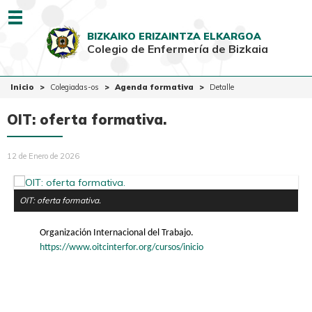
Menu
BIZKAIKO ERIZAINTZA ELKARGOA
Colegio de Enfermería de Bizkaia
EUSK
CAST
Inicio
Inicio
Colegiadas-os
Agenda formativa
Detalle
Colegio
OIT: oferta formativa.
Colegiadas-os
12 de Enero de 2026
Ciudadanía
Ventanilla Única
OIT: oferta formativa.
Organización Internacional del Trabajo.
https://www.oitcinterfor.org/cursos/inicio