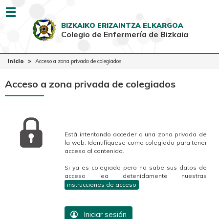
Menu
BIZKAIKO ERIZAINTZA ELKARGOA
Colegio de Enfermería de Bizkaia
EUSK
CAST
Inicio
Inicio
Acceso a zona privada de colegiados
Colegio
Acceso a zona privada de colegiados
Colegiadas-os
Ciudadanía
Ventanilla Única
Está intentando acceder a una zona privada de
la web. Identifíquese como colegiado para tener
acceso al contenido.
Si ya es colegiado pero no sabe sus datos de
acceso lea detenidamente nuestras
.
instrucciones de acceso
Iniciar sesión