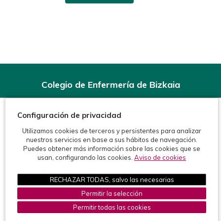
Colegio de Enfermería de Bizkaia
Rodríguez Arias, 6-1º - 48008 Bilbao (BIZKAIA)
Teléfonos:
944 15 11 99
Configuración de privacidad
Fax: 944 15 54 92
info@enfermeriabizkaia.org
Utilizamos cookies de terceros y persistentes para analizar
nuestros servicios en base a sus hábitos de navegación.
Puedes obtener más información sobre las cookies que se
usan, configurando las cookies.
Aviso de cookies
RECHAZAR TODAS, salvo las necesarias
Permitir la selección
©2026 Colegio de Enfermería de Bizkaia
Protección de datos
Política de cookies
Aviso legal
Permitir todas las cookies