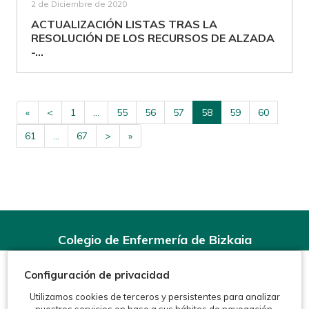
2 de Diciembre de 2020
ACTUALIZACIÓN LISTAS TRAS LA
RESOLUCIÓN DE LOS RECURSOS DE ALZADA
-...
«
<
1
...
55
56
57
58
59
60
61
...
67
>
»
Colegio de Enfermería de Bizkaia
Rodríguez Arias, 6-1º - 48008 Bilbao (BIZKAIA)
Configuración de privacidad
Teléfonos:
944 15 11 99
Fax: 944 15 54 92
Utilizamos cookies de terceros y persistentes para analizar
info@enfermeriabizkaia.org