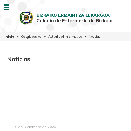
Menu
BIZKAIKO ERIZAINTZA ELKARGOA
Colegio de Enfermería de Bizkaia
EUSK
CAST
Inicio
Inicio
Colegiadas-os
Actualidad informativa
Noticias
Colegio
Colegiadas-os
Noticias
Ciudadanía
Ventanilla Única
16 de Diciembre de 2020