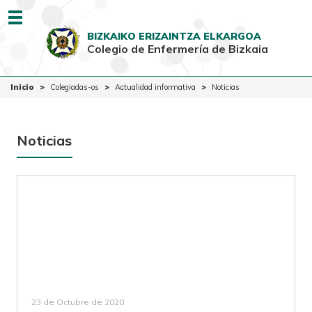
Menu
BIZKAIKO ERIZAINTZA ELKARGOA
Colegio de Enfermería de Bizkaia
EUSK
CAST
Inicio
Inicio
Colegiadas-os
Actualidad informativa
Noticias
Colegio
Colegiadas-os
Noticias
Ciudadanía
Ventanilla Única
23 de Octubre de 2020