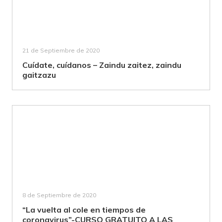
21 de Septiembre de 2020
Cuídate, cuídanos – Zaindu zaitez, zaindu
gaitzazu
8 de Septiembre de 2020
“La vuelta al cole en tiempos de
coronavirus”-CURSO GRATUITO A LAS