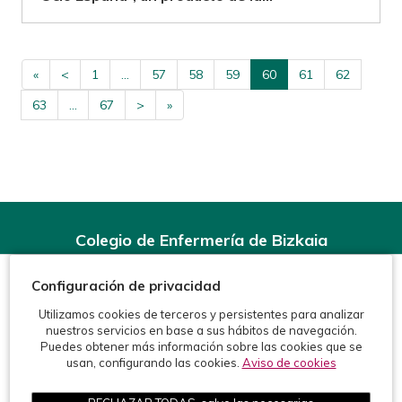
«
<
1
...
57
58
59
60
61
62
63
...
67
>
»
Colegio de Enfermería de Bizkaia
Rodríguez Arias, 6-1º - 48008 Bilbao (BIZKAIA)
Configuración de privacidad
Teléfonos:
944 15 11 99
Fax: 944 15 54 92
Utilizamos cookies de terceros y persistentes para analizar
info@enfermeriabizkaia.org
nuestros servicios en base a sus hábitos de navegación.
Puedes obtener más información sobre las cookies que se
usan, configurando las cookies.
Aviso de cookies