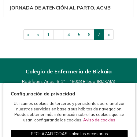
JORNADA DE ATENCIÓN AL PARTO. ACMB
«
<
1
...
4
5
6
7
»
Colegio de Enfermería de Bizkaia
Rodríguez Arias, 6-1º - 48008 Bilbao (BIZKAIA)
Teléfonos:
944 15 11 99
Configuración de privacidad
Fax: 944 15 54 92
info@enfermeriabizkaia.org
Utilizamos cookies de terceros y persistentes para analizar
nuestros servicios en base a sus hábitos de navegación.
Puedes obtener más información sobre las cookies que se
usan, configurando las cookies.
Aviso de cookies
RECHAZAR TODAS, salvo las necesarias