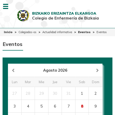
Menu
BIZKAIKO ERIZAINTZA ELKARGOA
Colegio de Enfermería de Bizkaia
EUSK
CAST
Inicio
Inicio
Colegiadas-os
Actualidad informativa
Eventos
Eventos
Colegio
Eventos
Colegiadas-os
Ciudadanía
Ventanilla Única
Agosto 2026
Lun
Mar
Mie
Jue
Vie
Sab
Dom
27
28
29
30
31
1
2
3
4
5
6
7
8
9