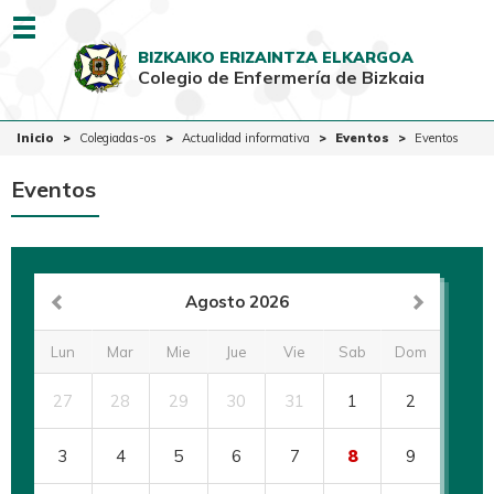
Menu
BIZKAIKO ERIZAINTZA ELKARGOA
Colegio de Enfermería de Bizkaia
EUSK
CAST
Inicio
Inicio
Colegiadas-os
Actualidad informativa
Eventos
Eventos
Colegio
Eventos
Colegiadas-os
Ciudadanía
Ventanilla Única
Agosto 2026
Lun
Mar
Mie
Jue
Vie
Sab
Dom
27
28
29
30
31
1
2
3
4
5
6
7
8
9