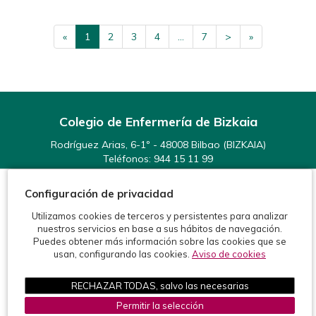
«
1
2
3
4
...
7
>
»
Colegio de Enfermería de Bizkaia
Rodríguez Arias, 6-1º - 48008 Bilbao (BIZKAIA)
Teléfonos:
944 15 11 99
Fax: 944 15 54 92
info@enfermeriabizkaia.org
Configuración de privacidad
Utilizamos cookies de terceros y persistentes para analizar
nuestros servicios en base a sus hábitos de navegación.
Puedes obtener más información sobre las cookies que se
usan, configurando las cookies.
Aviso de cookies
©2026 Colegio de Enfermería de Bizkaia
RECHAZAR TODAS, salvo las necesarias
Protección de datos
Política de cookies
Aviso legal
Permitir la selección