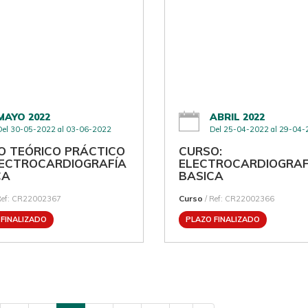
MAYO 2022
ABRIL 2022
Del 30-05-2022 al 03-06-2022
Del 25-04-2022 al 29-04
O TEÓRICO PRÁCTICO
CURSO:
LECTROCARDIOGRAFÍA
ELECTROCARDIOGRAF
CA
BASICA
Curso
Ref: CR22002367
/ Ref: CR22002366
 FINALIZADO
PLAZO FINALIZADO