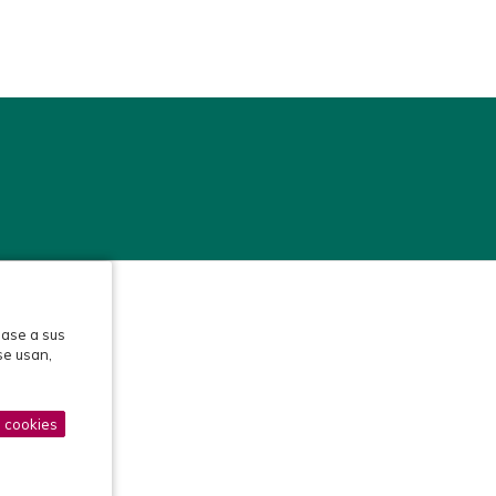
base a sus
se usan,
s cookies
Protección de datos
Política de cookies
Aviso legal