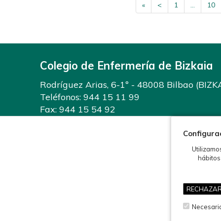
«
<
1
...
10
Colegio de Enfermería de Bizkaia
Rodríguez Arias, 6-1º - 48008 Bilbao (BIZK
Teléfonos:
944 15 11 99
Fax: 944 15 54 92
info@enfermeriabizkaia.org
Configura
Utilizamo
hábitos
RECHAZAR T
©2026 Colegio de Enfermería de Bizkaia
Necesari