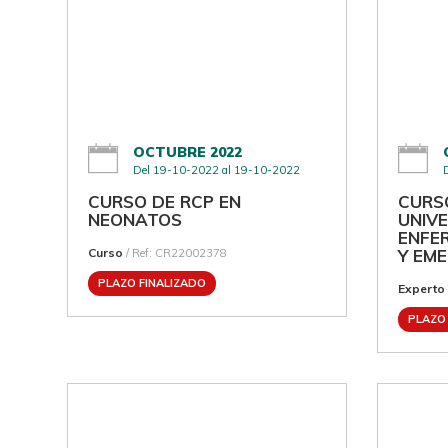
OCTUBRE 2022
Del 19-10-2022 al 19-10-2022
CURSO DE RCP EN
CURS
NEONATOS
UNIVE
ENFE
Curso
Y EME
/ Ref: CR22002378
PLAZO FINALIZADO
Experto
PLAZO