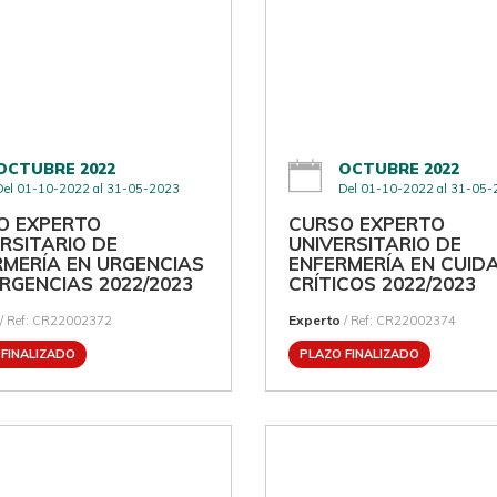
OCTUBRE 2022
OCTUBRE 2022
Del 01-10-2022 al 31-05-2023
Del 01-10-2022 al 31-05
O EXPERTO
CURSO EXPERTO
RSITARIO DE
UNIVERSITARIO DE
RMERÍA EN URGENCIAS
ENFERMERÍA EN CUID
RGENCIAS 2022/2023
CRÍTICOS 2022/2023
Experto
/ Ref: CR22002372
/ Ref: CR22002374
 FINALIZADO
PLAZO FINALIZADO