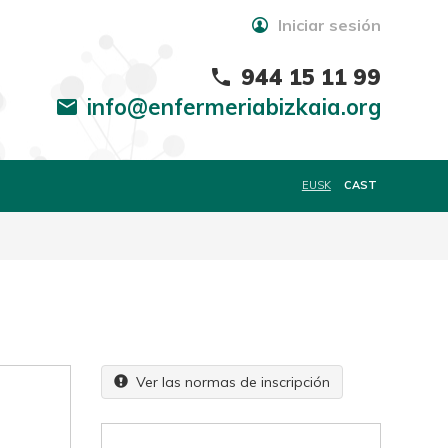
Iniciar sesión
944 15 11 99
phone
info@enfermeriabizkaia.org
mail
EUSK
CAST
Ver las normas de inscripción