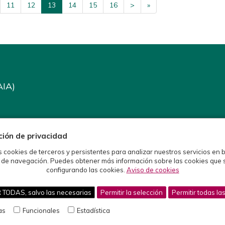
11
12
13
14
15
16
>
»
AIA)
ción de privacidad
s cookies de terceros y persistentes para analizar nuestros servicios en 
 de navegación. Puedes obtener más información sobre las cookies que 
configurando las cookies.
Aviso de cookies
ODAS, salvo las necesarias
Permitir la selección
Permitir todas la
as
Funcionales
Estadística
Desarrolla ViaFisio, S.L. -
www.viafisio.com