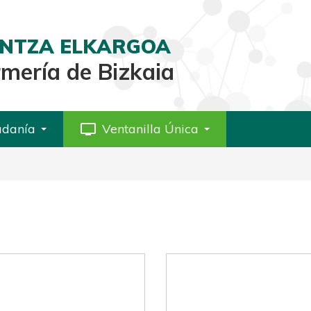
AINTZA ELKARGOA
rmería de Bizkaia
adanía
personal_video
Ventanilla Única