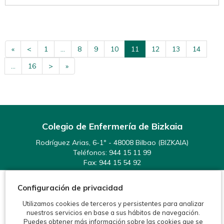
«
<
1
...
8
9
10
11
12
13
14
...
16
>
»
Colegio de Enfermería de Bizkaia
Rodríguez Arias, 6-1º - 48008 Bilbao (BIZKAIA)
Teléfonos:
944 15 11 99
Fax: 944 15 54 92
info@enfermeriabizkaia.org
Configuración de privacidad
Utilizamos cookies de terceros y persistentes para analizar
nuestros servicios en base a sus hábitos de navegación.
Puedes obtener más información sobre las cookies que se