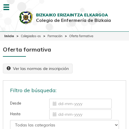
Menu
BIZKAIKO ERIZAINTZA ELKARGOA
Colegio de Enfermería de Bizkaia
EUSK
CAST
Inicio
Inicio
Colegiadas-os
Formación
Oferta formativa
Colegio
Oferta formativa
Colegiadas-os
Ciudadanía
Ver las normas de inscripción
Ventanilla Única
Filtro de búsqueda:
Desde
Hasta