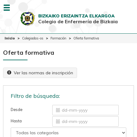
Menu
BIZKAIKO ERIZAINTZA ELKARGOA
Colegio de Enfermería de Bizkaia
EUSK
CAST
Inicio
Inicio
Colegiadas-os
Formación
Oferta formativa
Colegio
Oferta formativa
Colegiadas-os
Ciudadanía
Ver las normas de inscripción
Ventanilla Única
Filtro de búsqueda:
Desde
Hasta