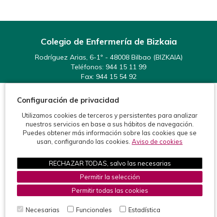
Colegio de Enfermería de Bizkaia
Rodríguez Arias, 6-1º - 48008 Bilbao (BIZKAIA)
Teléfonos:
944 15 11 99
Fax: 944 15 54 92
info@enfermeriabizkaia.org
Configuración de privacidad
Utilizamos cookies de terceros y persistentes para analizar
nuestros servicios en base a sus hábitos de navegación.
Puedes obtener más información sobre las cookies que se
usan, configurando las cookies.
Aviso de cookies
©2026 Colegio de Enfermería de Bizkaia
Protección de datos
Política de cookies
Aviso legal
RECHAZAR TODAS, salvo las necesarias
Permitir la selección
Desarrolla ViaFisio, S.L. -
www.viafisio.com
Permitir todas las cookies
Necesarias
Funcionales
Estadística