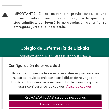
IMPORTANTE: El no asistir sin previo aviso, a una
actividad subvencionada por el Colegio a la que haya
sido admitido, conllevará la no devolución de la fianza
entregada junto a la inscripción.
Colegio de Enfermería de Bizkaia
Rodríguez Arias, 6-1º - 48008 Bilbao (BIZKAIA)
Teléfonos:
944 15 11 99
Configuración de privacidad
Fax: 944 15 54 92
info@enfermeriabizkaia.org
Utilizamos cookies de terceros y persistentes para analizar
nuestros servicios en base a sus hábitos de navegación.
Puedes obtener más información sobre las cookies que se
usan, configurando las cookies.
Aviso de cookies
RECHAZAR TODAS, salvo las necesarias
©2026 Colegio de Enfermería de Bizkaia
Permitir la selección
Protección de datos
Política de cookies
Aviso legal