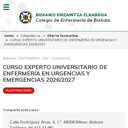
Menu
BIZKAIKO ERIZAINTZA ELKARGOA
Colegio de Enfermería de Bizkaia
EUSK
CAST
Inicio
Inicio
Colegiadas-os
Oferta formativa
CURSO EXPERTO UNIVERSITARIO DE ENFERMERÍA EN URGENCIAS Y
Colegio
EMERGENCIAS 2026/2027
Colegiadas-os
Experto
/ ENFERMERIA / Ref: CR26002552
Ciudadanía
CURSO EXPERTO UNIVERSITARIO DE
ENFERMERÍA EN URGENCIAS Y
Ventanilla Única
EMERGENCIAS 2026/2027
PLAZO FINALIZADO
Comparte este curso:
Calle Rodríguez Arias, 6, 1.º, 48008 Bilbao, Bizkaia
Teléfono: 94 415 11 99