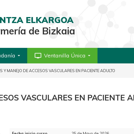
AINTZA ELKARGOA
rmería de Bizkaia
adanía
personal_video
Ventanilla Única
S Y MANEJO DE ACCESOS VASCULARES EN PACIENTE ADULTO
ESOS VASCULARES EN PACIENTE 
Fecha inicio curso
25 de Mayo de 2026