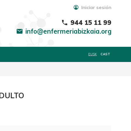
Iniciar sesión
944 15 11 99
phone
info@enfermeriabizkaia.org
mail
EUSK
CAST
ADULTO