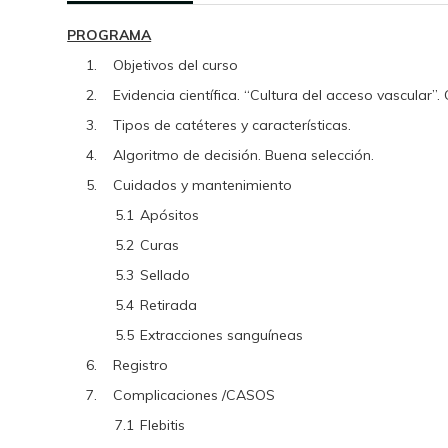
PROGRAMA
1.
Objetivos del curso
2.
Evidencia científica. “Cultura del acceso vascular”
3.
Tipos de catéteres y características.
4.
Algoritmo de decisión. Buena selección.
5.
Cuidados y mantenimiento
5.1
Apósitos
5.2
Curas
5.3
Sellado
5.4
Retirada
5.5
Extracciones sanguíneas
6.
Registro
7.
Complicaciones /CASOS
7.1
Flebitis