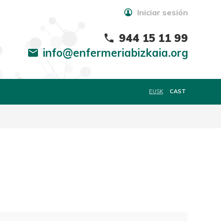
Iniciar sesión
944 15 11 99
phone
info@enfermeriabizkaia.org
mail
EUSK
CAST