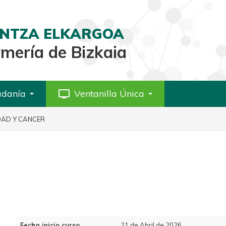
AINTZA ELKARGOA
rmería de Bizkaia
adanía
personal_video
Ventanilla Única
DAD Y CANCER
Fecha inicio curso
21 de Abril de 2026