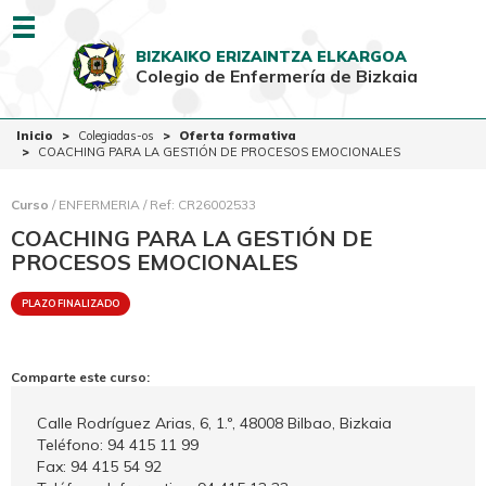
Menu
BIZKAIKO ERIZAINTZA ELKARGOA
Colegio de Enfermería de Bizkaia
EUSK
CAST
Inicio
Inicio
Colegiadas-os
Oferta formativa
COACHING PARA LA GESTIÓN DE PROCESOS EMOCIONALES
Colegio
Colegiadas-os
Curso
/ ENFERMERIA / Ref: CR26002533
COACHING PARA LA GESTIÓN DE
Ciudadanía
PROCESOS EMOCIONALES
Ventanilla Única
PLAZO FINALIZADO
Comparte este curso:
Calle Rodríguez Arias, 6, 1.º, 48008 Bilbao, Bizkaia
Teléfono: 94 415 11 99
Fax: 94 415 54 92