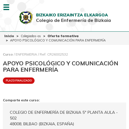
Menu
BIZKAIKO ERIZAINTZA ELKARGOA
Colegio de Enfermería de Bizkaia
EUSK
CAST
Inicio
Inicio
Colegiadas-os
Oferta formativa
APOYO PSICOLÓGICO Y COMUNICACIÓN PARA ENFERMERÍA
Colegio
Colegiadas-os
Curso
/ ENFERMERIA / Ref: CR26002532
APOYO PSICOLÓGICO Y COMUNICACIÓN
Ciudadanía
PARA ENFERMERÍA
Ventanilla Única
PLAZO FINALIZADO
Comparte este curso:
COLEGIO DE ENFERMERÍA DE BIZKAIA 5º PLANTA AULA -
502
48008, BILBAO (BIZKAIA, ESPAÑA)