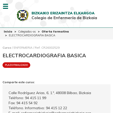
Menu
BIZKAIKO ERIZAINTZA ELKARGOA
Colegio de Enfermería de Bizkaia
EUSK
CAST
Inicio
Inicio
Colegiadas-os
Oferta formativa
ELECTROCARDIOGRAFIA BASICA
Colegio
Colegiadas-os
Curso
/ ENFERMERIA / Ref: CR26002529
ELECTROCARDIOGRAFIA BASICA
Ciudadanía
PLAZO FINALIZADO
Ventanilla Única
Comparte este curso:
Calle Rodríguez Arias, 6, 1.º, 48008 Bilbao, Bizkaia
Teléfono: 94 415 11 99
Fax: 94 415 54 92
Teléfono. Informativo: 94 415 12 22