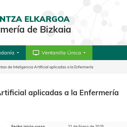
AINTZA ELKARGOA
rmería de Bizkaia
adanía
personal_video
Ventanilla Única
as de Inteligencia Artificial aplicadas a la Enfermería
rtificial aplicadas a la Enfermería
Fecha inicio curso
21 de Enero de 2025