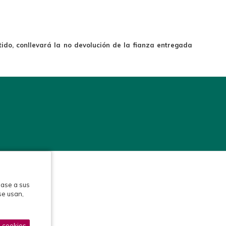
ido, conllevará la no devolución de la fianza entregada
base a sus
se usan,
s cookies
Protección de datos
Política de cookies
Aviso legal