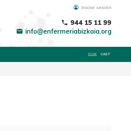
Iniciar sesión
944 15 11 99
phone
info@enfermeriabizkaia.org
mail
EUSK
CAST