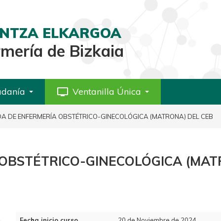
AINTZA ELKARGOA
rmería de Bizkaia
adanía
personal_video
Ventanilla Única
ADA DE ENFERMERÍA OBSTÉTRICO-GINECOLÓGICA (MATRONA) DEL CEB
A OBSTÉTRICO-GINECOLÓGICA (MAT
Fecha inicio curso
20 de Noviembre de 2024