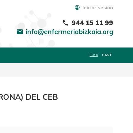
Iniciar sesión
944 15 11 99
phone
info@enfermeriabizkaia.org
mail
EUSK
CAST
RONA) DEL CEB