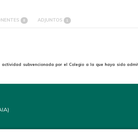
ONENTES
ADJUNTOS
8
1
a actividad subvencionada por el Colegio a la que haya sido admit
AIA)