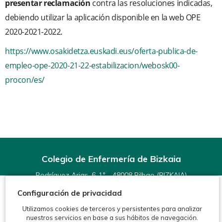
presentar reclamación
contra las resoluciones indicadas,
debiendo utilizar la aplicación disponible en la web OPE
2020-2021-2022.
https://www.osakidetza.euskadi.eus/oferta-publica-de-
empleo-ope-2020-21-22-estabilizacion/webosk00-
procon/es/
Colegio de Enfermería de Bizkaia
Rodríguez Arias, 6-1º - 48008 Bilbao (BIZKAIA)
Teléfonos:
944 15 11 99
Configuración de privacidad
Fax: 944 15 54 92
info@enfermeriabizkaia.org
Utilizamos cookies de terceros y persistentes para analizar
nuestros servicios en base a sus hábitos de navegación.