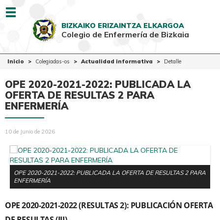
Menu
BIZKAIKO ERIZAINTZA ELKARGOA
Colegio de Enfermería de Bizkaia
EUSK
CAST
Inicio
Inicio
Colegiadas-os
Actualidad informativa
Detalle
Colegio
OPE 2020-2021-2022: PUBLICADA LA
Colegiadas-os
OFERTA DE RESULTAS 2 PARA
ENFERMERÍA
Ciudadanía
Ventanilla Única
10 de Junio de 2026
OPE 2020-2021-2022: PUBLICADA LA OFERTA DE RESULTAS 2 PARA
ENFERMERÍA
OPE 2020-2021-2022 (RESULTAS 2): PUBLICACIÓN OFERTA
DE RESULTAS (III)