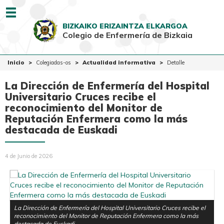
Menu
BIZKAIKO ERIZAINTZA ELKARGOA
Colegio de Enfermería de Bizkaia
EUSK
CAST
Inicio
Inicio
Colegiadas-os
Actualidad informativa
Detalle
Colegio
La Dirección de Enfermería del Hospital
Colegiadas-os
Universitario Cruces recibe el
reconocimiento del Monitor de
Ciudadanía
Reputación Enfermera como la más
destacada de Euskadi
Ventanilla Única
4 de Junio de 2026
La Dirección de Enfermería del Hospital Universitario Cruces recibe el
reconocimiento del Monitor de Reputación Enfermera como la más
destacada de Euskadi