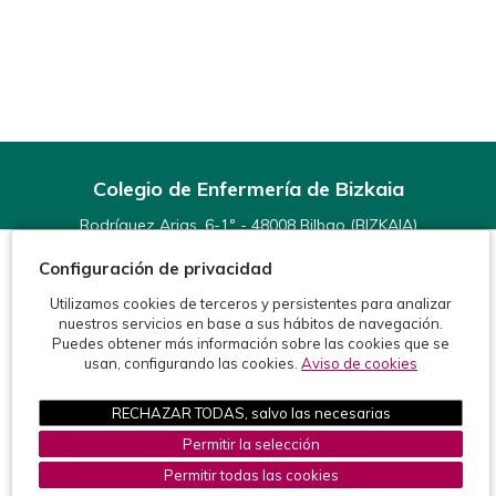
Colegio de Enfermería de Bizkaia
Rodríguez Arias, 6-1º - 48008 Bilbao (BIZKAIA)
Teléfonos:
944 15 11 99
Configuración de privacidad
Fax: 944 15 54 92
info@enfermeriabizkaia.org
Utilizamos cookies de terceros y persistentes para analizar
nuestros servicios en base a sus hábitos de navegación.
Puedes obtener más información sobre las cookies que se
usan, configurando las cookies.
Aviso de cookies
RECHAZAR TODAS, salvo las necesarias
©2026 Colegio de Enfermería de Bizkaia
Permitir la selección
Protección de datos
Política de cookies
Aviso legal
Permitir todas las cookies