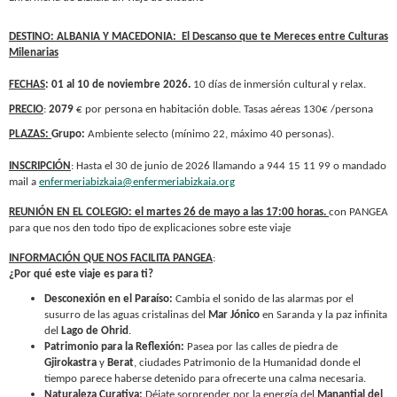
DESTINO: ALBANIA Y MACEDONIA: El Descanso que te Mereces entre Culturas
Milenarias
FECHAS
: 01 al 10 de noviembre 2026.
10 días de inmersión cultural y relax.
PRECIO
:
2079
€ por persona en habitación doble. Tasas aéreas 130€ /persona
PLAZAS:
Grupo:
Ambiente selecto (mínimo 22, máximo 40 personas).
INSCRIPCIÓN
: Hasta el 30 de junio de 2026 llamando a 944 15 11 99 o mandado
mail a
enfermeriabizkaia@enfermeriabizkaia.org
REUNIÓN EN EL COLEGIO: el martes 26 de mayo a las 17:00 horas.
con PANGEA
para que nos den todo tipo de explicaciones sobre este viaje
INFORMACIÓN QUE NOS FACILITA PANGEA
:
¿Por qué este viaje es para ti?
Desconexión en el Paraíso:
Cambia el sonido de las alarmas por el
susurro de las aguas cristalinas del
Mar Jónico
en Saranda y la paz infinita
del
Lago de Ohrid
.
Patrimonio para la Reflexión:
Pasea por las calles de piedra de
Gjirokastra
y
Berat
, ciudades Patrimonio de la Humanidad donde el
tiempo parece haberse detenido para ofrecerte una calma necesaria.
Naturaleza Curativa:
Déjate sorprender por la energía del
Manantial del