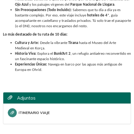
Ojo Azul
y los paisajes vírgenes del
Parque Nacional de Llogara
.
Sin Preocupaciones (Todo Incluido):
Sabemos que tu día a día ya es
bastante complejo. Por eso, este viaje incluye
hoteles de 4
*, guía
acompañante en castellano y traslados privados. Tú solo trae el pasaporte
(o el DNI); nosotros nos encargamos del resto.
Lo más destacado de tu ruta de 10 días:
Cultura y Arte:
Desde la vibrante
Tirana
hasta el Museo del Arte
Medieval en Korça.
Historia Viva:
Explora el
Bunk’Art 2
, un refugio antiaéreo reconvertido en
un fascinante espacio histórico.
Experiencias Únicas:
Navega en barco por las aguas más antiguas de
Europa en Ohrid.
Adjuntos
ITINERARIO VIAJE