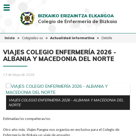
Menu
BIZKAIKO ERIZAINTZA ELKARGOA
Colegio de Enfermería de Bizkaia
EUSK
CAST
Inicio
Inicio
Colegiadas-os
Actualidad informativa
Detalle
Colegio
VIAJES COLEGIO ENFERMERÍA 2026 -
Colegiadas-os
ALBANIA Y MACEDONIA DEL NORTE
Ciudadanía
13 de Mayo de 2026
Ventanilla Única
VIAJES COLEGIO ENFERMERÍA 2026 - ALBANIA Y MACEDONIA DEL
NORTE
Estimadas/os compañeras/os:
Otro año más, Viajes Pangea nos organiza en exclusiva para el Colegio de
Enfermería de Bizkaia un viaje de ensueño