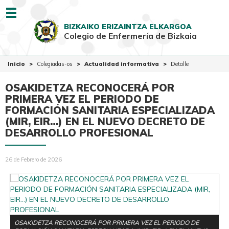
Menu
BIZKAIKO ERIZAINTZA ELKARGOA
Colegio de Enfermería de Bizkaia
EUSK
CAST
Inicio
Inicio
Colegiadas-os
Actualidad informativa
Detalle
Colegio
OSAKIDETZA RECONOCERÁ POR
Colegiadas-os
PRIMERA VEZ EL PERIODO DE
FORMACIÓN SANITARIA ESPECIALIZADA
Ciudadanía
(MIR, EIR…) EN EL NUEVO DECRETO DE
DESARROLLO PROFESIONAL
Ventanilla Única
26 de Febrero de 2026
OSAKIDETZA RECONOCERÁ POR PRIMERA VEZ EL PERIODO DE