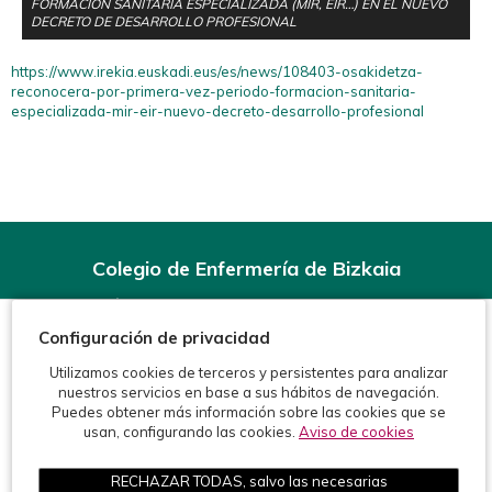
FORMACIÓN SANITARIA ESPECIALIZADA (MIR, EIR…) EN EL NUEVO
DECRETO DE DESARROLLO PROFESIONAL
https://www.irekia.euskadi.eus/es/news/108403-osakidetza-
reconocera-por-primera-vez-periodo-formacion-sanitaria-
especializada-mir-eir-nuevo-decreto-desarrollo-profesional
Colegio de Enfermería de Bizkaia
Rodríguez Arias, 6-1º - 48008 Bilbao (BIZKAIA)
Teléfonos:
944 15 11 99
Configuración de privacidad
Fax: 944 15 54 92
info@enfermeriabizkaia.org
Utilizamos cookies de terceros y persistentes para analizar
nuestros servicios en base a sus hábitos de navegación.
Puedes obtener más información sobre las cookies que se
usan, configurando las cookies.
Aviso de cookies
RECHAZAR TODAS, salvo las necesarias