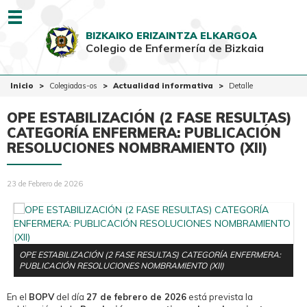
Menu
BIZKAIKO ERIZAINTZA ELKARGOA
Colegio de Enfermería de Bizkaia
EUSK
CAST
Inicio
Inicio
Colegiadas-os
Actualidad informativa
Detalle
Colegio
OPE ESTABILIZACIÓN (2 FASE RESULTAS)
Colegiadas-os
CATEGORÍA ENFERMERA: PUBLICACIÓN
RESOLUCIONES NOMBRAMIENTO (XII)
Ciudadanía
Ventanilla Única
23 de Febrero de 2026
OPE ESTABILIZACIÓN (2 FASE RESULTAS) CATEGORÍA ENFERMERA:
PUBLICACIÓN RESOLUCIONES NOMBRAMIENTO (XII)
En el
BOPV
del día
27 de febrero de 2026
está prevista la