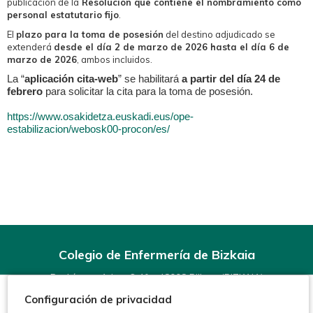
publicación de la
Resolución que contiene el nombramiento como
personal estatutario fijo
.
El
plazo para la toma de posesión
del destino adjudicado se
extenderá
desde el día 2 de marzo de 2026 hasta el día 6 de
marzo de 2026
, ambos incluidos.
La “
aplicación cita-web
” se habilitará
a partir del día 24 de
febrero
para solicitar la cita para la toma de posesión.
https://www.osakidetza.euskadi.eus/ope-
estabilizacion/webosk00-procon/es/
Colegio de Enfermería de Bizkaia
Rodríguez Arias, 6-1º - 48008 Bilbao (BIZKAIA)
Teléfonos:
944 15 11 99
Configuración de privacidad
Fax: 944 15 54 92