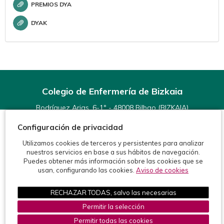
PREMIOS DYA
DYAK
Colegio de Enfermería de Bizkaia
Rodríguez Arias, 6-1º - 48008 Bilbao (BIZKAIA)
Teléfonos:
944 15 11 99
Configuración de privacidad
Fax: 944 15 54 92
info@enfermeriabizkaia.org
Utilizamos cookies de terceros y persistentes para analizar
nuestros servicios en base a sus hábitos de navegación.
Puedes obtener más información sobre las cookies que se
usan, configurando las cookies.
Aviso de cookies
RECHAZAR TODAS, salvo las necesarias
©2026 Colegio de Enfermería de Bizkaia
Permitir la selección
Protección de datos
Política de cookies
Aviso legal
Permitir todas las cookies