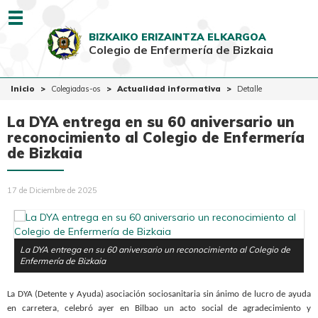
Menu
BIZKAIKO ERIZAINTZA ELKARGOA
Colegio de Enfermería de Bizkaia
EUSK
CAST
Inicio
Inicio
Colegiadas-os
Actualidad informativa
Detalle
Colegio
La DYA entrega en su 60 aniversario un
Colegiadas-os
reconocimiento al Colegio de Enfermería
de Bizkaia
Ciudadanía
Ventanilla Única
17 de Diciembre de 2025
La DYA entrega en su 60 aniversario un reconocimiento al Colegio de
Enfermería de Bizkaia
La
DYA (Detente y Ayuda) asociación sociosanitaria sin ánimo de lucro de ayuda
en carretera, celebró ayer en Bilbao un acto social de agradecimiento y