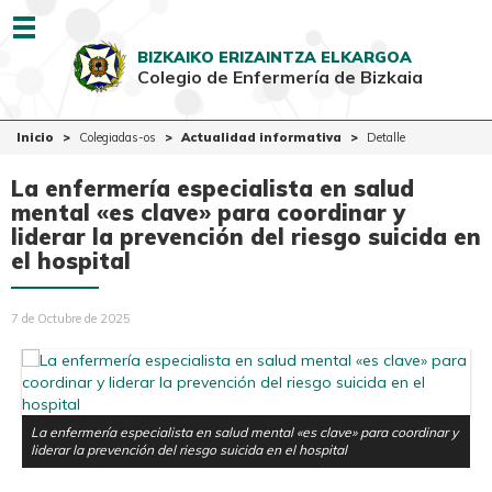
Menu
BIZKAIKO ERIZAINTZA ELKARGOA
Colegio de Enfermería de Bizkaia
EUSK
CAST
Inicio
Inicio
Colegiadas-os
Actualidad informativa
Detalle
Colegio
La enfermería especialista en salud
Colegiadas-os
mental «es clave» para coordinar y
liderar la prevención del riesgo suicida en
Ciudadanía
el hospital
Ventanilla Única
7 de Octubre de 2025
La enfermería especialista en salud mental «es clave» para coordinar y
liderar la prevención del riesgo suicida en el hospital