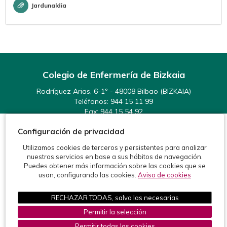
Jardunaldia
Colegio de Enfermería de Bizkaia
Rodríguez Arias, 6-1º - 48008 Bilbao (BIZKAIA)
Teléfonos:
944 15 11 99
Fax: 944 15 54 92
info@enfermeriabizkaia.org
Configuración de privacidad
Utilizamos cookies de terceros y persistentes para analizar
nuestros servicios en base a sus hábitos de navegación.
Puedes obtener más información sobre las cookies que se
usan, configurando las cookies.
Aviso de cookies
©2026 Colegio de Enfermería de Bizkaia
Protección de datos
RECHAZAR TODAS, salvo las necesarias
Política de cookies
Aviso legal
Permitir la selección
Desarrolla ViaFisio, S.L. -
Permitir todas las cookies
www.viafisio.com