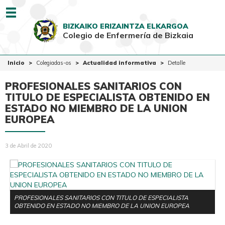
Menu
BIZKAIKO ERIZAINTZA ELKARGOA
Colegio de Enfermería de Bizkaia
EUSK
CAST
Inicio
Inicio
Colegiadas-os
Actualidad informativa
Detalle
Colegio
PROFESIONALES SANITARIOS CON
Colegiadas-os
TITULO DE ESPECIALISTA OBTENIDO EN
ESTADO NO MIEMBRO DE LA UNION
Ciudadanía
EUROPEA
Ventanilla Única
3 de Abril de 2020
PROFESIONALES SANITARIOS CON TITULO DE ESPECIALISTA
OBTENIDO EN ESTADO NO MIEMBRO DE LA UNION EUROPEA