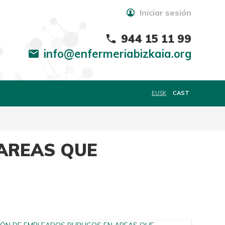
Iniciar sesión
944 15 11 99
phone
info@enfermeriabizkaia.org
mail
EUSK
CAST
AREAS QUE