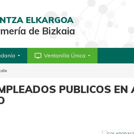
AINTZA ELKARGOA
rmería de Bizkaia
adanía
personal_video
Ventanilla Única
alle
MPLEADOS PUBLICOS EN 
O