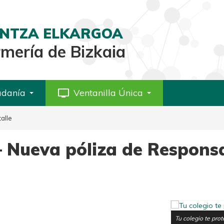
AINTZA ELKARGOA
rmería de Bizkaia
adanía
personal_video
Ventanilla Única
alle
– Nueva póliza de Responsa
Tu colegio te pro