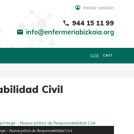
Iniciar sesión
944 15 11 99
phone
info@enfermeriabizkaia.org
mail
EUSK
CAST
bilidad Civil
tege – Nueva póliza de Responsabilidad Civil