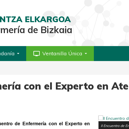
AINTZA ELKARGOA
rmería de Bizkaia
adanía
personal_video
Ventanilla Única
mería con el Experto en At
uentro de Enfermería con el Experto en
II Encuentro de E