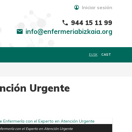
Iniciar sesión
944 15 11 99
phone
info@enfermeriabizkaia.org
mail
EUSK
CAST
ención Urgente
nfermería con el Experto en Atención Urgente