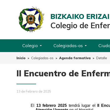
BIZKAIKO ERIZ
Colegio de Enfe
Colegio
Colegiadas-os
Ciud
Inicio
Colegiadas-os
Agenda formativa
Detalle
II Encuentro de Enfer
13 de Febrero de 2025
El
13 febrero 2025
tendrá lugar el
II Enc
Atención Urgente
en el Hospital