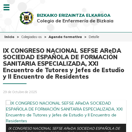
Menu
BIZKAIKO ERIZAINTZA ELKARGOA
Colegio de Enfermería de Bizkaia
EUSK
CAST
Inicio
Inicio
Colegiadas-os
Agenda formativa
Detalle
Colegio
IX CONGRESO NACIONAL SEFSE AReDA
Colegiadas-os
SOCIEDAD ESPAÑOLA DE FORMACIÓN
SANITARIA ESPECIALIZADA, XXI
Ciudadanía
Encuentro de Tutores y Jefes de Estudio
y II Encuentro de Residentes
Ventanilla Única
29 de Octubre de 2025
IX CONGRESO NACIONAL SEFSE AReDA SOCIEDAD ESPAÑOLA DE