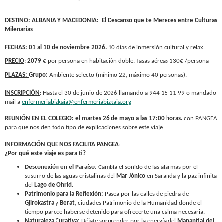
DESTINO: ALBANIA Y MACEDONIA: El Descanso que te Mereces entre Culturas
Milenarias
FECHAS
: 01 al 10 de noviembre 2026.
10 días de inmersión cultural y relax.
PRECIO
:
2079
€ por persona en habitación doble. Tasas aéreas 130€ /persona
PLAZAS:
Grupo:
Ambiente selecto (mínimo 22, máximo 40 personas).
INSCRIPCIÓN
: Hasta el 30 de junio de 2026 llamando a 944 15 11 99 o mandado
mail a
enfermeriabizkaia@enfermeriabizkaia.org
REUNIÓN EN EL COLEGIO: el martes 26 de mayo a las 17:00 horas.
con PANGEA
para que nos den todo tipo de explicaciones sobre este viaje
INFORMACIÓN QUE NOS FACILITA PANGEA
:
¿Por qué este viaje es para ti?
Desconexión en el Paraíso:
Cambia el sonido de las alarmas por el
susurro de las aguas cristalinas del
Mar Jónico
en Saranda y la paz infinita
del
Lago de Ohrid
.
Patrimonio para la Reflexión:
Pasea por las calles de piedra de
Gjirokastra
y
Berat
, ciudades Patrimonio de la Humanidad donde el
tiempo parece haberse detenido para ofrecerte una calma necesaria.
Naturaleza Curativa:
Déjate sorprender por la energía del
Manantial del