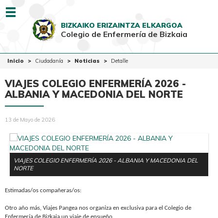
Menu
BIZKAIKO ERIZAINTZA ELKARGOA
Colegio de Enfermería de Bizkaia
EUSK
CAST
Inicio
Inicio
Ciudadanía
Noticias
Detalle
Colegio
VIAJES COLEGIO ENFERMERÍA 2026 -
Colegiadas-os
ALBANIA Y MACEDONIA DEL NORTE
Ciudadanía
13 de Mayo de 2026
Ventanilla Única
VIAJES COLEGIO ENFERMERÍA 2026 - ALBANIA Y MACEDONIA DEL
NORTE
Estimadas/os compañeras/os:
Otro año más, Viajes Pangea nos organiza en exclusiva para el Colegio de
Enfermería de Bizkaia un viaje de ensueño