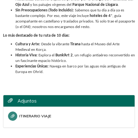
Ojo Azul
y los paisajes vírgenes del
Parque Nacional de Llogara
.
Sin Preocupaciones (Todo Incluido):
Sabemos que tu día a día ya es
bastante complejo. Por eso, este viaje incluye
hoteles de 4
*, guía
acompañante en castellano y traslados privados. Tú solo trae el pasaporte
(o el DNI); nosotros nos encargamos del resto.
Lo más destacado de tu ruta de 10 días:
Cultura y Arte:
Desde la vibrante
Tirana
hasta el Museo del Arte
Medieval en Korça.
Historia Viva:
Explora el
Bunk’Art 2
, un refugio antiaéreo reconvertido en
un fascinante espacio histórico.
Experiencias Únicas:
Navega en barco por las aguas más antiguas de
Europa en Ohrid.
Adjuntos
ITINERARIO VIAJE