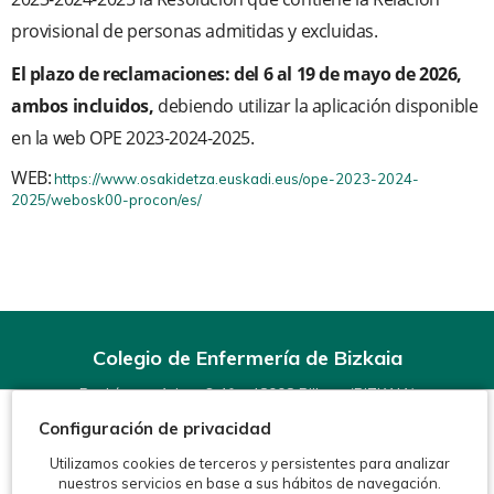
provisional de personas admitidas y excluidas.
El
plazo
de reclamaciones: del
6 al 19 de mayo de 2026,
ambos incluidos,
debiendo utilizar la aplicación disponible
en la web OPE 2023-2024-2025.
WEB:
https://www.osakidetza.euskadi.eus/ope-2023-2024-
2025/webosk00-procon/es/
Colegio de Enfermería de Bizkaia
Rodríguez Arias, 6-1º - 48008 Bilbao (BIZKAIA)
Teléfonos:
944 15 11 99
Configuración de privacidad
Fax: 944 15 54 92
info@enfermeriabizkaia.org
Utilizamos cookies de terceros y persistentes para analizar
nuestros servicios en base a sus hábitos de navegación.