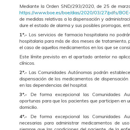
Mediante la Orden SND/293/2020, de 25 de marz
https://www.boe.es/boe/dias/2020/03/27/pdfs/BO
de medidas relativas a la dispensación y administra
dure el estado de alarma y sus posibles prorrogas, en
1º.-
Los servicios de farmacia hospitalaria no podrá
hospitalaria para más de dos meses de tratamiento, 
el caso de aquellos medicamentos en los que se consid
Este límite previsto en el apartado anterior no apl
clínicos.
2º.-
Las Comunidades Autónomas podrán establece
dispensación de los medicamentos de dispensación 
en las dependencias del hospital.
3º.-
De forma excepcional las Comunidades Au
oportunas para que los pacientes que participen en 
domicilio.
4º.-
De forma excepcional las Comunidades Aut
necesarias para administrar medicamentos de uso 
siempre que las condiciones del paciente,
de la enf