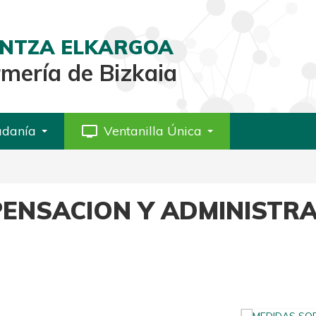
AINTZA ELKARGOA
rmería de Bizkaia
adanía
personal_video
Ventanilla Única
PENSACION Y ADMINISTRA