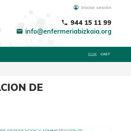
Iniciar sesión
944 15 11 99
phone
info@enfermeriabizkaia.org
mail
EUSK
CAST
CION DE