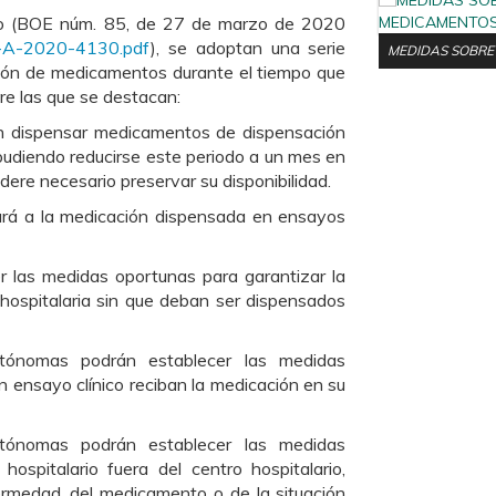
o (BOE núm. 85, de 27 de marzo de 2020
E-A-2020-4130.pdf
), se adoptan una serie
MEDIDAS SOBRE
ción de medicamentos durante el tiempo que
tre las que se destacan:
n dispensar
medicamentos de dispensación
pudiendo reducirse este periodo a un mes en
ere necesario preservar su disponibilidad.
icará a la medicación dispensada en ensayos
r las medidas
oportunas para garantizar la
hospitalaria sin que deban ser dispensados
tónomas podrán establecer las medidas
un ensayo
clínico reciban la medicación en su
ónomas podrán establecer
las medidas
hospitalario
fuera del centro hospitalario,
ermedad, del medicamento o de la situación